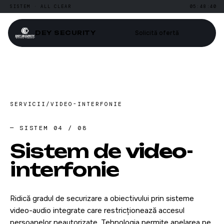
SISTEM · ALL CLEAR
05:48:40
DEY
SECURITY
Solicită ofertă
SERVICII
/
VIDEO-INTERFONIE
— SISTEM 04 / 08
Sistem de
video
-
interfonie
Ridică gradul de securizare a obiectivului prin sisteme
video-audio integrate care restricționează accesul
persoanelor neautorizate. Tehnologia permite apelarea pe