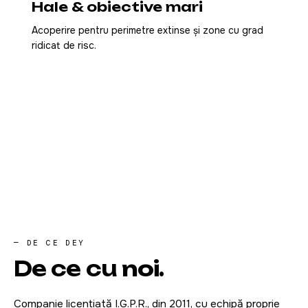
Hale & obiective mari
Acoperire pentru perimetre extinse și zone cu grad
ridicat de risc.
— DE CE DEY
De ce cu
noi
.
Companie licențiată I.G.P.R., din 2011, cu echipă proprie