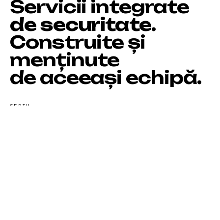
Servicii integrate
de securitate.
Construite și
menținute
de aceeași echipă.
SEDIU
Strada Constantin Brâncuși 175–177,
Cluj-Napoca
VÂNZĂRI
0735 553 101
TEHNIC
0755 143 176
OFFICE
0364 133 777
EMAIL
tehnic@deysecurity.ro
PROGRAM