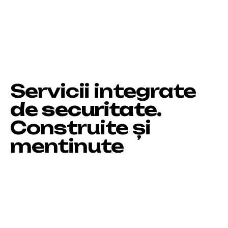
Servicii integrate
de securitate.
Construite și
menținute
de aceeași echipă.
SEDIU
Strada Constantin Brâncuși 175–177,
Cluj-Napoca
VÂNZĂRI