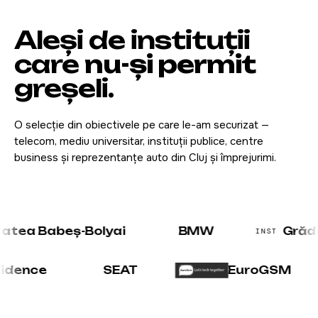
Aleși de instituții
care
nu-și permit
greșeli.
O selecție din obiectivele pe care le-am securizat —
telecom, mediu universitar, instituții publice, centre
business și reprezentanțe auto din Cluj și împrejurimi.
 Babeș-Bolyai
BMW
Grădina B
INST
 Residence
SEAT
EuroGSM