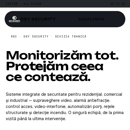
SISTEM · ALL CLEAR
23:21:52
DEY
SECURITY
Solicită ofertă
REC · DEY SECURITY · DIVIZIA TEHNICĂ
Monitorizăm tot.
Protejăm
ceea
ce contează.
Sisteme integrate de securitate pentru rezidențial, comercial
și industrial — supraveghere video, alarmă antiefracție,
control acces, video-interfonie, automatizări porți, rețele
structurate și detecție incendiu. O singură echipă, de la prima
vizită până la ultima intervenție.